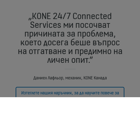
„KONE 24/7 Connected
Services ми посочват
причината за проблема,
което досега беше въпрос
на отгатване и предимно на
личен опит.”
Даниел Лафльор, механик, KONE Канада
Изтеглете нашия наръчник, за да научите повече за
прогнозната поддръжка.
Свържете се с нас