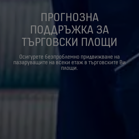
ПРОГНОЗНА
ПОДДРЪЖКА ЗА
ТЪРГОВСКИ ПЛОЩИ
Осигурете безпроблемно придвижване на
пазаруващите на всеки етаж в търговските Ви
площи.