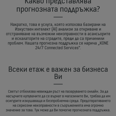
Какво представлява
прогнозната поддръжка?
Накратко, това е услуга, която използва базирани на
Изкуствен интелект (AI) анализи за откриване и
отстраняване на възможни неизправности в асансьорите
и ескалаторите на сградите, преди да са причинили
проблем. Нашата прогнозна поддръжка се нарича „KONE
24/7 Connected Services”.
Всеки етаж е важен за бизнеса
Ви
Светът отбелязва невиждан ръст на пазаруването онлайн. За да
насърчите купувачите да се върнат в магазините Ви, трябва да им
осигурите изкушаваща и безпроблемна среда. Предотвратяването
на сериозни неизправности в съоръженията има огромно
значение за това. Тук може да Ви помогне прогнозната поддръжка.