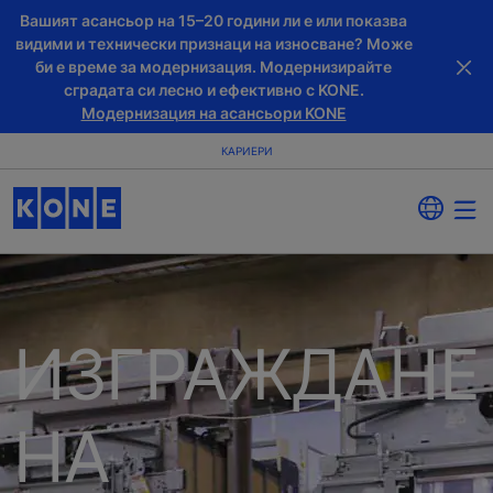
Вашият асансьор на 15–20 години ли е или показва
видими и технически признаци на износване? Може
би е време за модернизация. Модернизирайте
сградата си лесно и ефективно с KONE.
Модернизация на асансьори KONE
КАРИЕРИ
ИЗГРАЖДАНЕ
НА