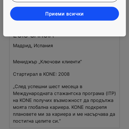
Приеми всички
LUIS
GARCIA
Мадрид, Испания
Мениджър „Ключови клиенти“
Стартирал в KONE: 2008
„След успешни шест месеца в
Международната стажантска програма (ITP)
на KONE получих възможност да продължа
моята глобална кариера. KONE подкрепя
плановете ми за кариера и ме насърчава да
постигна целите си.“