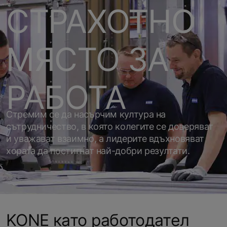
СТРАХОТНО
МЯСТО ЗА
РАБОТА
Стремим се да насърчим култура на
сътрудничество, в която колегите се доверяват
и уважават взаимно, а лидерите вдъхновяват
хората да постигнат най-добри резултати.
KONE като работодател