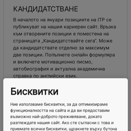
КАНДИДАТСТВАНЕ
В началото на януари позициите на ITP се
публикуват на нашия кариерен сайт. Връзка
към отворените позиции е поместена на
страницата „Кандидатствайте сега“. Може
да кандидатствате отделно за максимум
две позиции. Попълнете онлайн формуляра
и включете мотивационно писмо,
автобиография и актуална академична
справка по английски език.
Бисквитки
See the open jobs
Ние използваме бисквитки, за да оптимизираме
функционалността на сайта и да ви предоставим
ИНТЕРВЮ
възможно най-доброто преживяване, докато
разглеждате нашия сайт. Ако сте съгласни с това и
Срокът на кандидатстване завършва в
приемате всички бисквитки, щракнете върху бутона