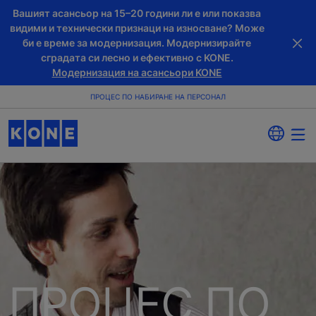
Вашият асансьор на 15–20 години ли е или показва
видими и технически признаци на износване? Може
би е време за модернизация. Модернизирайте
сградата си лесно и ефективно с KONE.
Модернизация на асансьори KONE
ПРОЦЕС ПО НАБИРАНЕ НА ПЕРСОНАЛ
ПРОЦЕС ПО