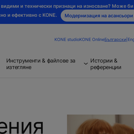
а видими и технически признаци на износване? Може б
сно и ефективно с KONE.
Модернизация на асансьори
Change
KONE studio
KONE Online
Български
|
Eng
Website
Language
Инструменти & файлове за
Истории &
изтегляне
референции
ения