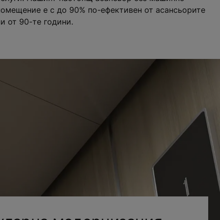
помещение е с до 90% по-ефективен от асансьорите
ни от 90-те години.