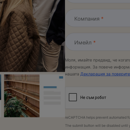
Компания
Имейл
Моля, имайте предвид, че когат
информация. За повече информа
нашата
Декларация за поверите
reCAPTCHA helps prevent automated f
The submit button will be disabled unt