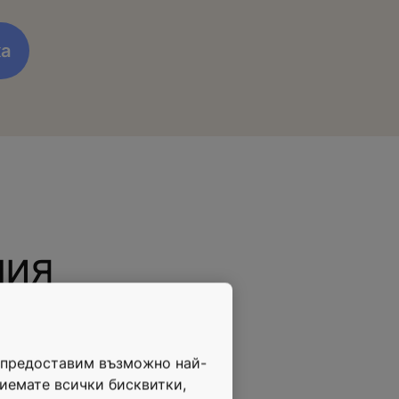
лия
и предоставим възможно най-
риемате всички бисквитки,