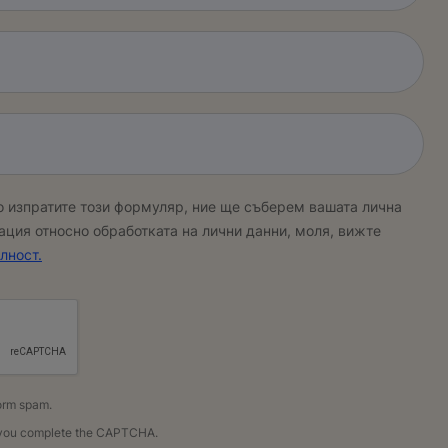
о изпратите този формуляр, ние ще съберем вашата лична
ция относно обработката на лични данни, моля, вижте
лност.
orm spam.
il you complete the CAPTCHA.