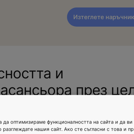
сността и
 асансьора през це
за да оптимизираме функционалността на сайта и да в
 разглеждате нашия сайт. Ако сте съгласни с това и п