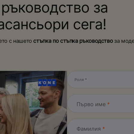
 ръководство за
асансьори сега!
ето с нашето
стъпка по стъпка ръководство
за мод
Първо име
Фамилия