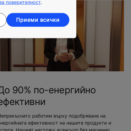
за поверителност
.
Приеми всички
До 90% по-енергийно
ефективни
Непрекъснато работим върху подобряване на
енергийната ефективност на нашите продукти и
услуги. Нашият настоящ асансьор без машинно