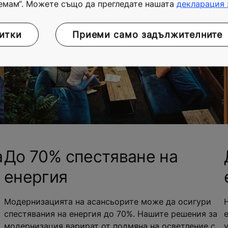
емам“. Можете също да прегледате нашата
декларация 
итки
Приеми само задължителните
а
До 70% спестяване на
енергия
а
Модернизацията на асансьорите може да осигури
спестявания на енергия до 70%. Нашите решения за
модернизация варират от подмяна на осветление с