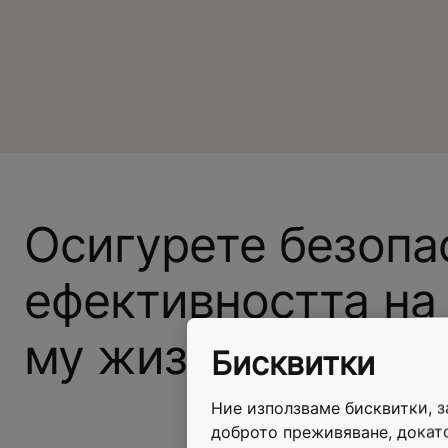
Осигурете безопа
ефективността на
му жизнен цикъл.
Бисквитки
Ние използваме бисквитки, 
доброто преживяване, докато