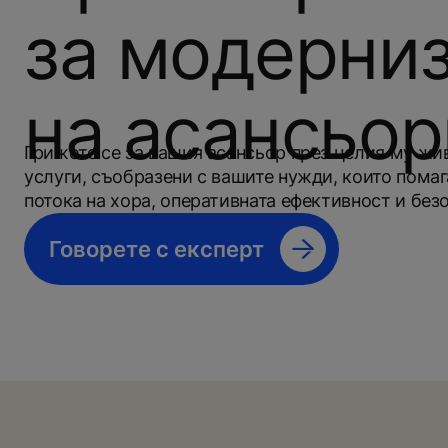
за модерни
на асансьор
Грижете се за вашия асансьор през целия му ж
услуги, съобразени с вашите нужди, които помаг
потока на хора, оперативната ефективност и без
Говорете с експерт