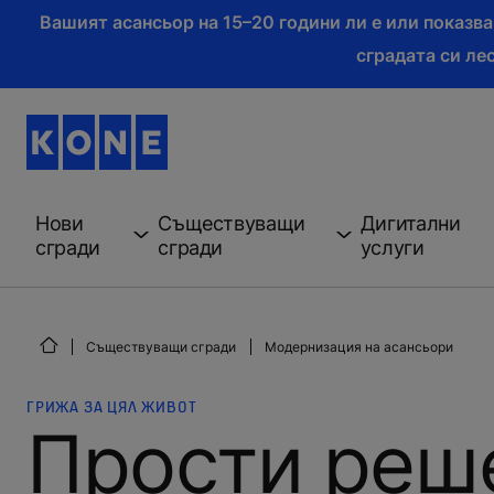
Вашият асансьор на 15–20 години ли е или показв
сградата си ле
Нови
Съществуващи
Дигитални
сгради
сгради
услуги
Съществуващи сгради
Модернизация на асансьори
ГРИЖА ЗА ЦЯЛ ЖИВОТ
Прости реш