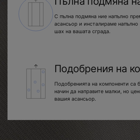
Пълна подмяна н
С пълна подмяна ние напълно пре
асансьор и инсталираме напълно
шах на вашата сграда.
Подобрения на к
Подобренията на компоненти са 
начин да направите малки, но це
вашия асансьор.