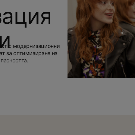
зация
и
ивот с модернизационни
ат за оптимизиране на
опасността.