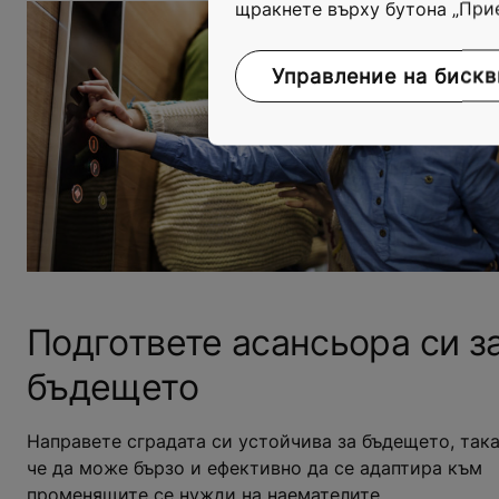
щракнете върху бутона „При
Управление на бискв
Подгответе асансьора си з
бъдещето
Направете сградата си устойчива за бъдещето, так
че да може бързо и ефективно да се адаптира към
променящите се нужди на наемателите.