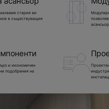
а асансьор
Моду
махваме стария ви
Модуларн
 нов в съществуващия
позволяв
асансьор
омпоненти
Про
бърз и икономичен
Проектен
нни подобрения на
индустри
инсталац