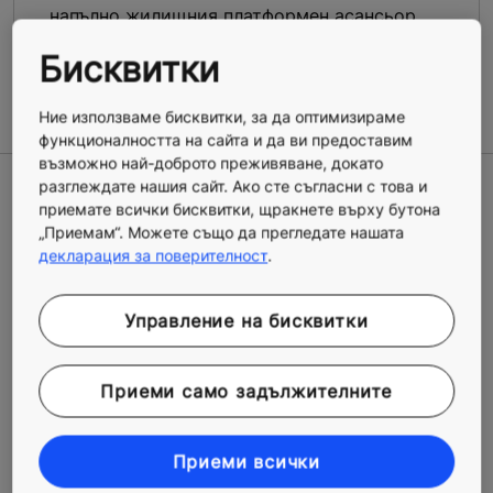
напълно жилищния платформен асансьор
KONE Motala 2000 в рамките на няколко
Бисквитки
дни.
Ние използваме бисквитки, за да оптимизираме
функционалността на сайта и да ви предоставим
възможно най-доброто преживяване, докато
разглеждате нашия сайт. Ако сте съгласни с това и
приемате всички бисквитки, щракнете върху бутона
„Приемам“. Можете също да прегледате нашата
декларация за поверителност
.
Управление на бисквитки
Приеми само задължителните
Приеми всички