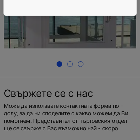
Свържете се с нас
Може да използвате контактната форма по -
долу, за да ни споделите с какво можем да Ви
помогнем. Представител от търговския отдел
ще се свърже с Вас възможно най - скоро.