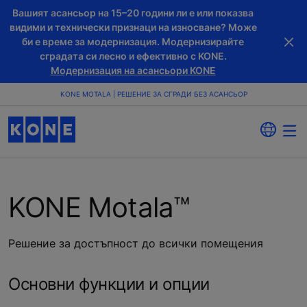
Вашият асансьор на 15–20 години ли е или показва
видими и технически признаци на износване? Може
би е време за модернизация. Модернизирайте
сградата си лесно и ефективно с KONE.
Модернизация на асансьори KONE
KONE MOTALA | РЕШЕНИЕ ЗА СГРАДИ БЕЗ АСАНСЬОР
KONE Motala™
Решение за достъпност до всички помещения
Основни функции и опции