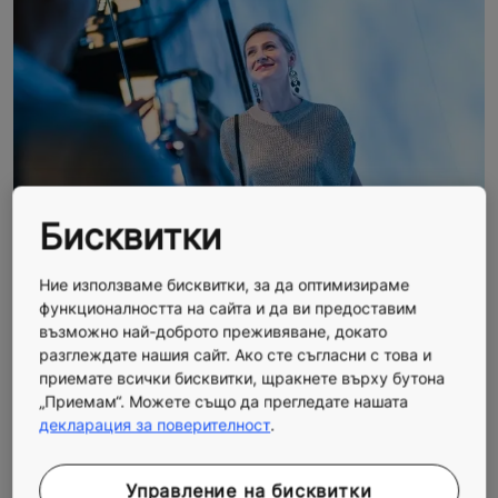
Бисквитки
Ние използваме бисквитки, за да оптимизираме
Всичко, от което се нуждаете, за да
функционалността на сайта и да ви предоставим
възможно най-доброто преживяване, докато
реализирате дизайнерската си
разглеждате нашия сайт. Ако сте съгласни с това и
визия
приемате всички бисквитки, щракнете върху бутона
„Приемам“. Можете също да прегледате нашата
декларация за поверителност
.
Управление на бисквитки