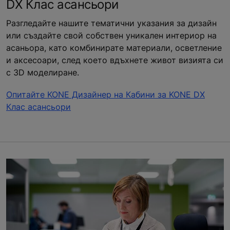
DX Клас асансьори
Разгледайте нашите тематични указания за дизайн
или създайте свой собствен уникален интериор на
асаньора, като комбинирате материали, осветление
и аксесоари, след което вдъхнете живот визията си
с 3D моделиране.
Опитайте KONE Дизайнер на Кабини за KONE DX
Клас асансьори