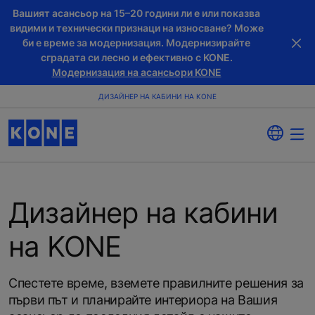
Вашият асансьор на 15–20 години ли е или показва
видими и технически признаци на износване? Може
би е време за модернизация. Модернизирайте
сградата си лесно и ефективно с KONE.
Модернизация на асансьори KONE
ДИЗАЙНЕР НА КАБИНИ НА KONE
Дизайнер на кабини
на KONE
Спестете време, вземете правилните решения за
първи път и планирайте интериора на Вашия