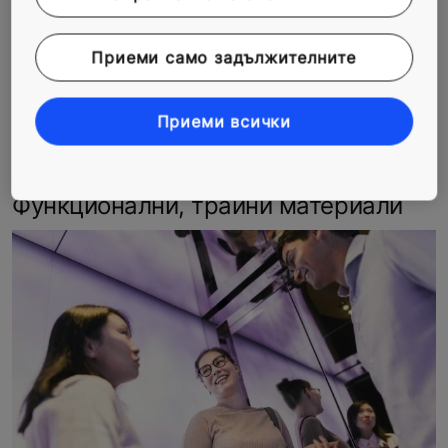
Приеми само задължителните
Приеми всички
Функционални, трайни материали