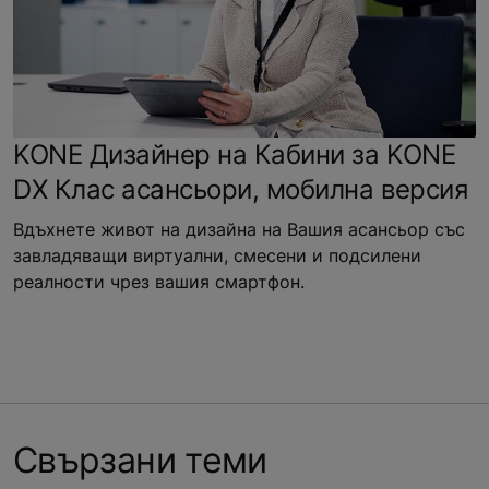
KONE Дизайнер на Кабини за KONE
DX Клас асансьори, мобилна версия
Вдъхнете живот на дизайна на Вашия асансьор със
завладяващи виртуални, смесени и подсилени
реалности чрез вашия смартфон.
Свързани теми