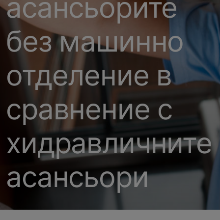
асансьорите
без машинно
отделение в
сравнение с
хидравличните
асансьори