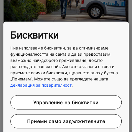
Бисквитки
Пестене на енергия – енергийна ефективбост
По-дълъг живот
Ние използваме бисквитки, за да оптимизираме
Подобрен комфорт за потребителя
функционалността на сайта и да ви предоставим
Няма нужда от пространство за машинно
възможно най-доброто преживяване, докато
разглеждате нашия сайт. Ако сте съгласни с това и
помещение в горната част на шахтата
приемате всички бисквитки, щракнете върху бутона
По-висока скорост ≥1m/s
„Приемам“. Можете също да прегледате нашата
По-голямо придвижване ≥ 18 m (около 6 етажа).
декларация за поверителност
.
Related Tags
Управление на бисквитки
#Experience
#Innovation
#Sustainability
#Технология
Приеми само задължителните