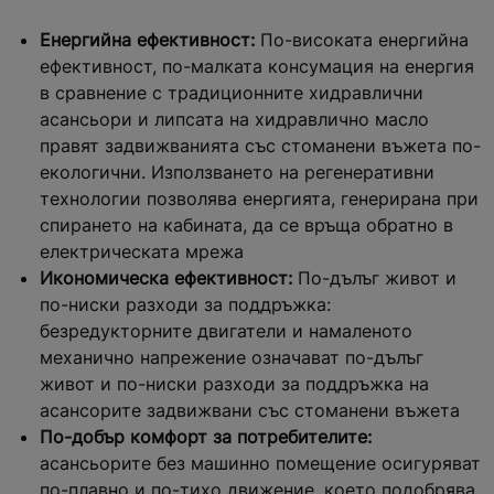
Енергийна ефективност:
По-високата енергийна
ефективност, по-малката консумация на енергия
в сравнение с традиционните хидравлични
асансьори и липсата на хидравлично масло
правят задвижванията със стоманени въжета по-
екологични. Използването на регенеративни
технологии позволява енергията, генерирана при
спирането на кабината, да се връща обратно в
електрическата мрежа
Икономическа ефективност:
По-дълъг живот и
по-ниски разходи за поддръжка:
безредукторните двигатели и намаленото
механично напрежение означават по-дълъг
живот и по-ниски разходи за поддръжка на
асансорите задвижвани със стоманени въжета
По-добър комфорт за потребителите:
асансьорите без машинно помещение осигуряват
по-плавно и по-тихо движение, което подобрява