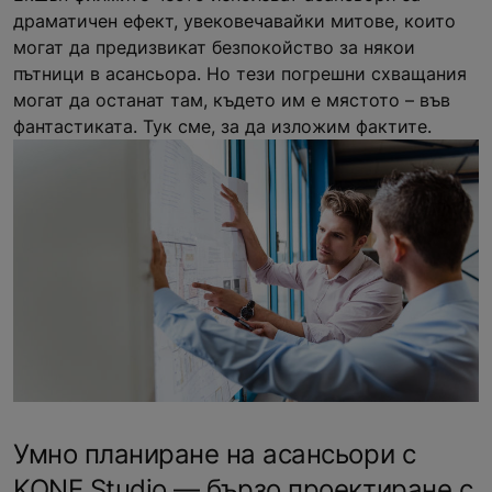
драматичен ефект, увековечавайки митове, които
могат да предизвикат безпокойство за някои
пътници в асансьора. Но тези погрешни схващания
могат да останат там, където им е мястото – във
фантастиката. Тук сме, за да изложим фактите.
Умно планиране на асансьори с
KONE Studio — бързо проектиране с