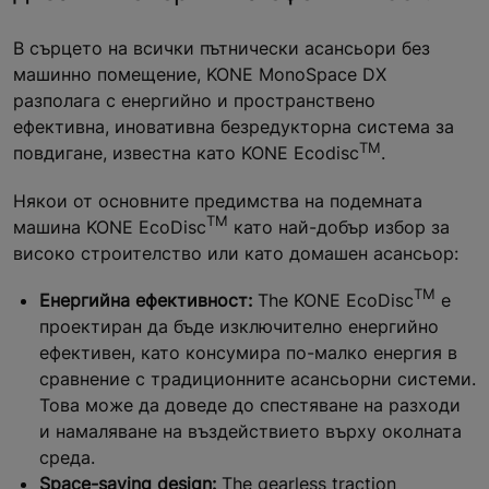
В сърцето на всички пътнически асансьори без
машинно помещение, KONE MonoSpace DX
разполага с енергийно и пространствено
ефективна, иновативна безредукторна система за
TM
повдигане, известна като KONE Ecodisc
.
Някои от основните предимства на подемната
TM
машина KONE EcoDisc
като най-добър избор за
високо строителство или като домашен асансьор:
TM
Енергийна ефективност:
The KONE EcoDisc
е
проектиран да бъде изключително енергийно
ефективен, като консумира по-малко енергия в
сравнение с традиционните асансьорни системи.
Това може да доведе до спестяване на разходи
и намаляване на въздействието върху околната
среда.
Space-saving design:
The gearless traction