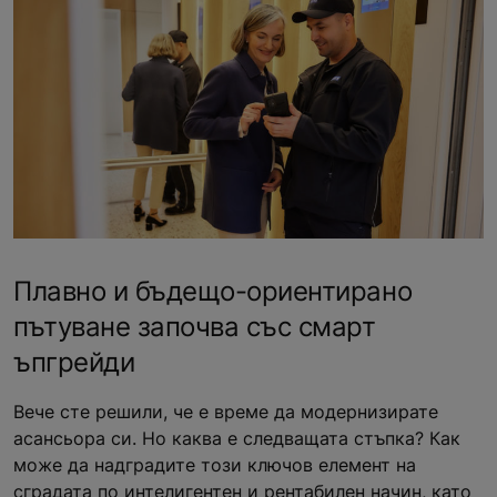
Плавно и бъдещо-ориентирано
пътуване започва със смарт
ъпгрейди
Вече сте решили, че е време да модернизирате
асансьора си. Но каква е следващата стъпка? Как
може да надградите този ключов елемент на
сградата по интелигентен и рентабилен начин, като