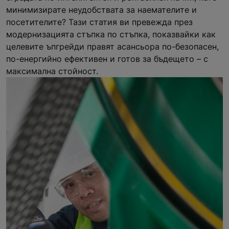
минимизирате неудобствата за наемателите и
посетителите? Тази статия ви превежда през
модернизацията стъпка по стъпка, показвайки как
целевите ъпгрейди правят асансьора по-безопасен,
по-енергийно ефективен и готов за бъдещето – с
максимална стойност.