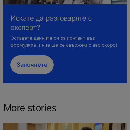
Искате да разговаряте с
експерт?
Оставете данните си за контакт във
формуляра и ние ще се свържем с вас скоро!
Започнете
More stories