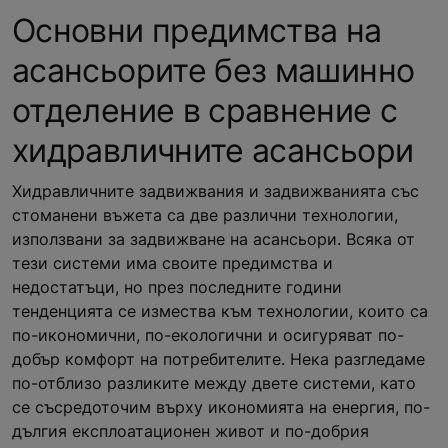
Основни предимства на
асансьорите без машинно
отделение в сравнение с
хидравличните асансьори
Хидравличните задвижвания и задвижванията със
стоманени въжета са две различни технологии,
използвани за задвижване на асансьори. Всяка от
тези системи има своите предимства и
недостатъци, но през последните години
тенденцията се измества към технологии, които са
по-икономични, по-екологични и осигуряват по-
добър комфорт на потребителите. Нека разгледаме
по-отблизо разликите между двете системи, като
се съсредоточим върху икономията на енергия, по-
дългия експлоатационен живот и по-добрия