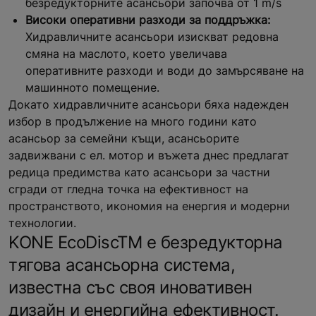
безредукторните асансьори започва от 1 m/s
Високи оперативни разходи за поддръжка:
Хидравличните асансьори изискват редовна
смяна на маслото, което увеличава
оперативните разходи и води до замърсяване на
машинното помещение.
Докато хидравличните асансьори бяха надежден
избор в продължение на много години като
асансьор за семейни къщи, асансьорите
задвижвани с ел. мотор и въжета днес предлагат
редица предимства като асансьори за частни
сгради от гледна точка на ефективност на
пространството, икономия на енергия и модерни
технологии.
KONE EcoDiscTM е безредукторна
тягова асансьорна система,
известна със своя иновативен
дизайн и енергийна ефективност.