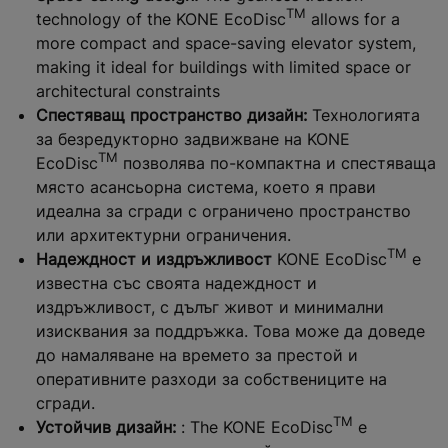
TM
technology of the KONE EcoDisc
allows for a
more compact and space-saving elevator system,
making it ideal for buildings with limited space or
architectural constraints
Спестяващ пространство дизайн:
Технологията
за безредукторно задвижване на KONE
TM
EcoDisc
позволява по-компактна и спестяваща
място асансьорна система, което я прави
идеална за сгради с ограничено пространство
или архитектурни ограничения.
TM
Надеждност и издръжливост
KONE EcoDisc
е
известна със своята надеждност и
издръжливост, с дълъг живот и минимални
изисквания за поддръжка. Това може да доведе
до намаляване на времето за престой и
оперативните разходи за собствениците на
сгради.
TM
Устойчив дизайн:
: The KONE EcoDisc
е