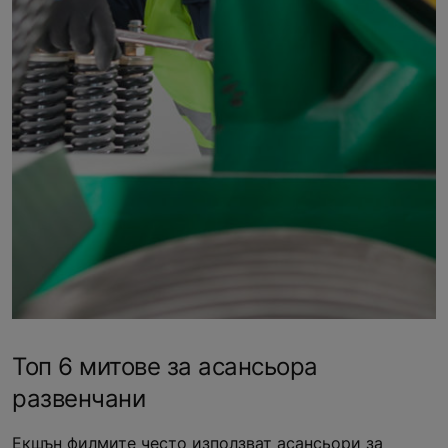
Топ 6 митове за асансьора
развенчани
Екшън филмите често използват асансьори за