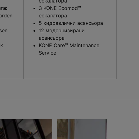
ескалатора
та:
3 KONE Ecomod™
arden
ескалатора
5 хидравлични асансьора
sen
12 модернизирани
асансьора
ok
KONE Care™ Maintenance
Service
y