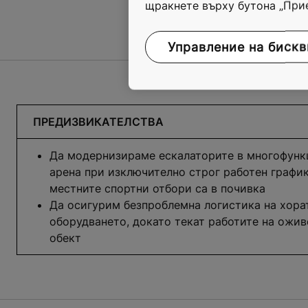
щракнете върху бутона „При
Управление на бискв
ПРЕДИЗВИКАТЕЛСТВА
Да модернизираме ескалаторите в многофунк
арена при изключително строг работен график
местните спортни отбори са в почивка
Да осигурим безпроблемна логистика на хора
оборудването, докато текат работите на ожив
обект