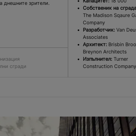
Капацитет:
18 000
а днешните зрители.
Собственик на сграда
The Madison Sqaure G
Company
Разработчик:
Van Deu
Associates
Архитект:
Brisbin Bro
Breynon Architects
низация
Изпълнител:
Turner
лни сгради
Construction Compan