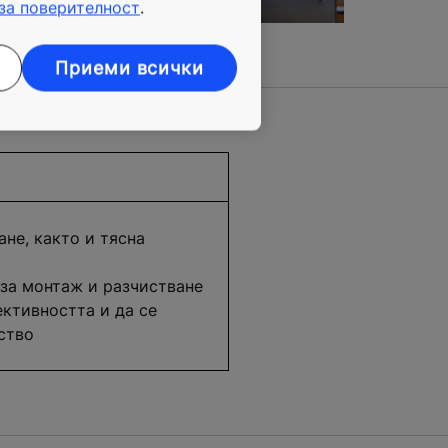
за поверителност
.
Приеми всички
не, както и тясна
за монтаж и разчистване
ективността и да се
ство