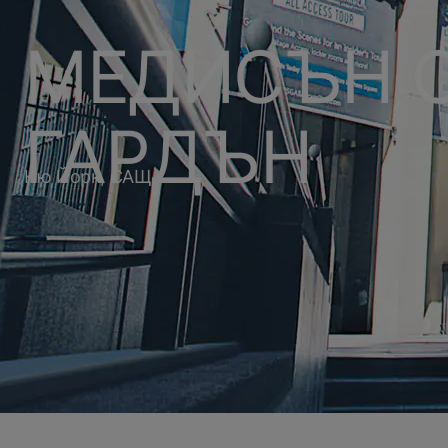
МЕДИСЪН 
ГАРДЪН
Ню Йорк, САЩ