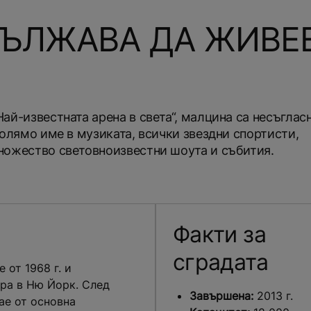
ЪЛЖАВА ДА ЖИВЕЕ
ай-известната арена в света“, малцина са несъгласн
голямо име в музиката, всички звездни спортисти,
ножество световноизвестни шоута и събития.
Факти за
сградата
 от 1968 г. и
ра в Ню Йорк. След
Завършена:
2013 г.
ае от основна