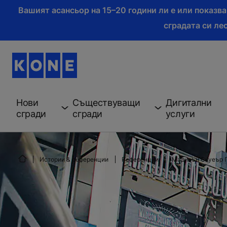
Вашият асансьор на 15–20 години ли е или показв
сградата си ле
Нови
Съществуващи
Дигитални
сгради
сгради
услуги
Истории & референции
Референции
Мадисън Скуеър 