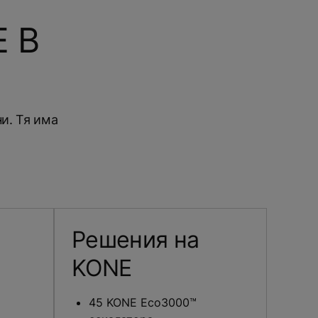
 В
и. Тя има
Решения на
KONE
45 KONE Eco3000™