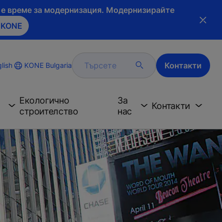
и е време за модернизация. Модернизирайте
 KONE
Търсете
Контакти
KONE Bulgaria
lish
Екологично
За
Контакти
строителство
нас