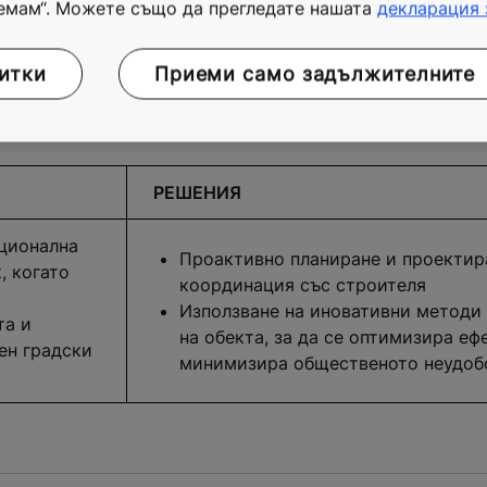
емам“. Можете също да прегледате нашата
декларация 
итки
Приеми само задължителните
РЕШЕНИЯ
ционална
Проактивно планиране и проектира
, когато
координация със строителя
Използване на иновативни методи 
та и
на обекта, за да се оптимизира еф
ен градски
минимизира общественото неудоб