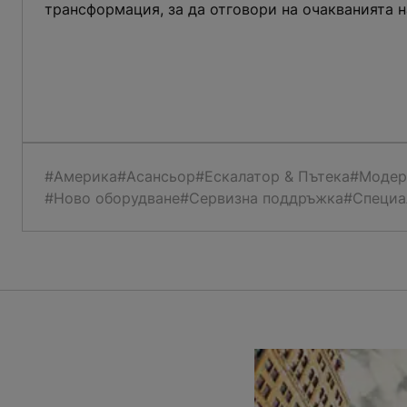
трансформация, за да отговори на очакванията н
#Америка
#Асансьор
#Ескалатор & Пътека
#Модер
#Ново оборудване
#Сервизна поддръжка
#Специа