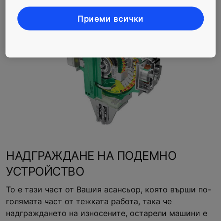
KONE и партньорската система на KONE.
Приеми всички
НАДГРАЖДАНЕ НА ПОДЕМНО
УСТРОЙСТВО
То е тази част от Вашия асансьор, която върши по-
голямата част от тежката работа, така че
надграждането на износените, остарели машини е