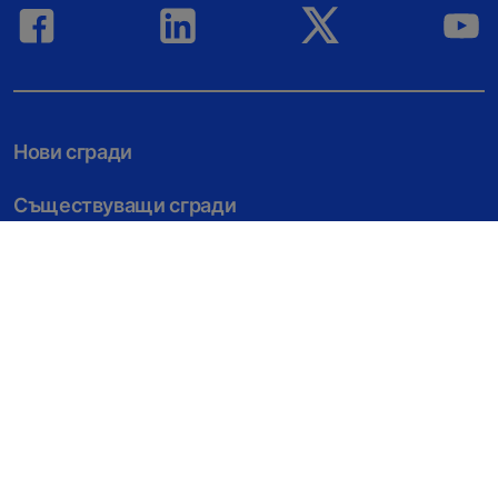
Нови сгради
Съществуващи сгради
Дигитални услуги
Инструменти & файлове за изтегляне
Истории & референции
Екологично строителство
За нас