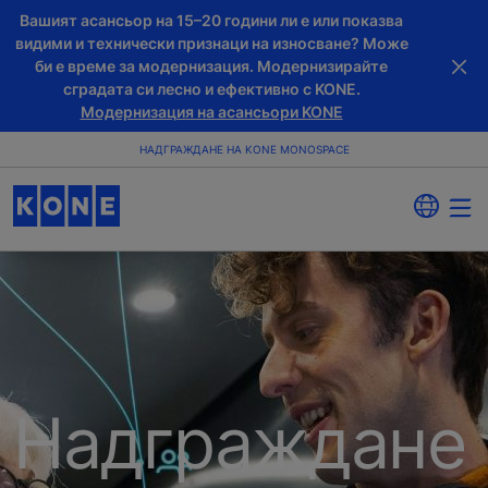
Вашият асансьор на 15–20 години ли е или показва
видими и технически признаци на износване? Може
би е време за модернизация. Модернизирайте
сградата си лесно и ефективно с KONE.
Модернизация на асансьори KONE
НАДГРАЖДАНЕ НА KONE MONOSPACE
Надграждане