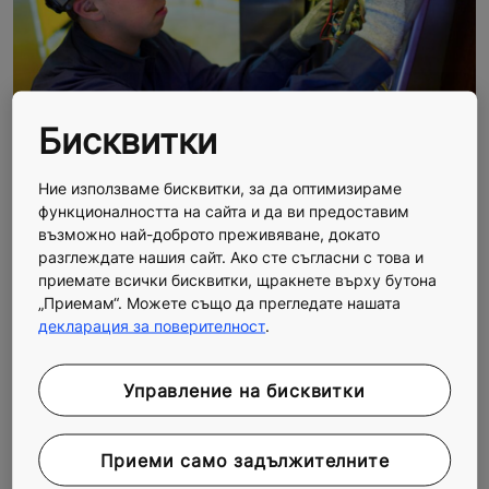
Бисквитки
НАДГРАЖДАНЕ НА
Ние използваме бисквитки, за да оптимизираме
функционалността на сайта и да ви предоставим
ЕЛЕКТРИФИКАЦИЯТА
възможно най-доброто преживяване, докато
разглеждате нашия сайт. Ако сте съгласни с това и
Надграждането на контролера на асансьора Ви и
приемате всички бисквитки, щракнете върху бутона
системата за електрификация ще подобри неговата
„Приемам“. Можете също да прегледате нашата
надеждност, екологична ефективност, безопасност
декларация за поверителност
.
и достъпност. Нашите бързи за монтаж решения ще
приведат асансьора Ви отново в експлоатация в
Управление на бисквитки
най-кратки срокове. Свързаността прави асансьора
Ви по-умен и по-желан – помага Ви да получите
повече стойност от всеки квадратен метър с нови
Приеми само задължителните
услуги, активирани от дигиталната платформа на