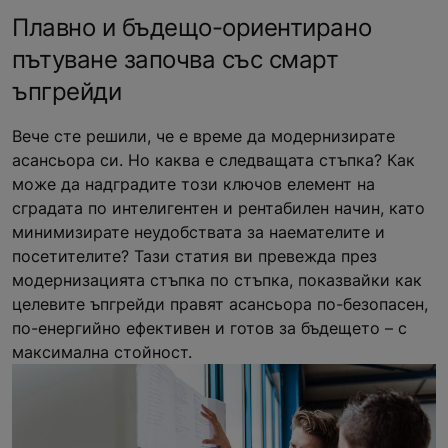
Плавно и бъдещо-ориентирано
пътуване започва със смарт
ъпгрейди
Вече сте решили, че е време да модернизирате
асансьора си. Но каква е следващата стъпка? Как
може да надградите този ключов елемент на
сградата по интелигентен и рентабилен начин, като
минимизирате неудобствата за наемателите и
посетителите? Тази статия ви превежда през
модернизацията стъпка по стъпка, показвайки как
целевите ъпгрейди правят асансьора по-безопасен,
по-енергийно ефективен и готов за бъдещето – с
максимална стойност.