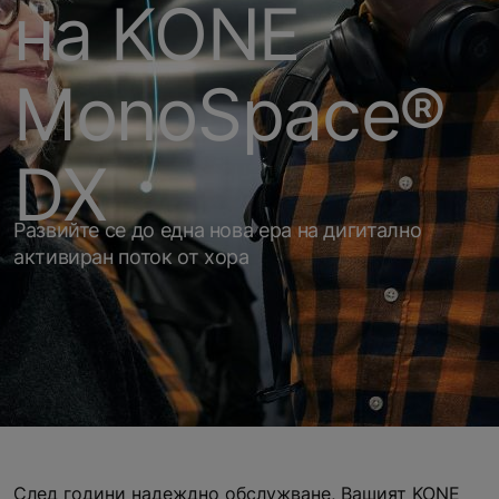
на KONE
MonoSpace®
DX
Развийте се до една нова ера на дигитално
активиран поток от хора
След години надеждно обслужване, Вашият KONE