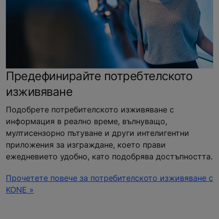
Предефинирайте потребтелското
изживяване
Подобрете потребителското изживяване с
информация в реално време, вълнуващо,
мултисензорно пътуване и други интелигентни
приложения за изграждане, което прави
ежедневието удобно, като подобрява достъпността.
Прочетете повече за потребителското изживяване с
KONE »